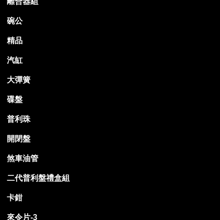
離合器組
碗公
精品
汽缸
大彈簧
碟盤
普利珠
開閉盤
煞車油管
二代普利盤禮盒組
卡鉗
來令片-3