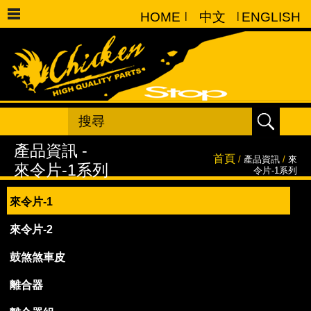
HOME
|
中文
|
ENGLISH
首頁
/
產品資訊
/
來
令片-1系列
來令片-1
來令片-2
鼓煞煞車皮
離合器