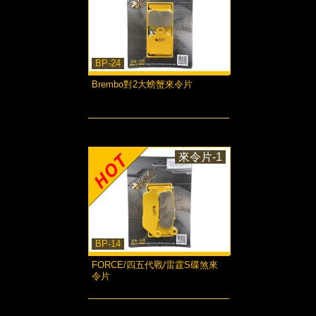
BP-24
Brembo對2大螃蟹來令片
more...
來令片-1
BP-14
FORCE/四五代戰/雷霆S碟煞來
令片
more...