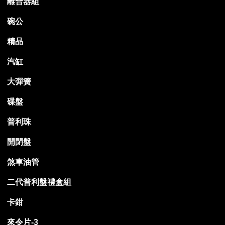
離合器組
碗公
精品
汽缸
大彈簧
碟盤
普利珠
開閉盤
煞車油管
二代普利盤禮盒組
卡鉗
來令片-3