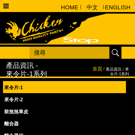
HOME
|
中文
|
ENGLISH
首頁
/
產品資訊
/
來
令片-1系列
來令片-1
來令片-2
鼓煞煞車皮
離合器