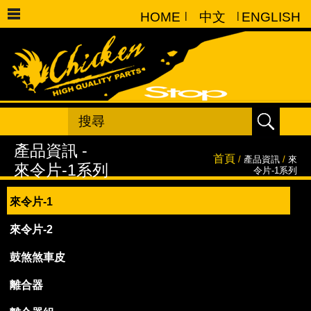
HOME
|
中文
|
ENGLISH
首頁
/
產品資訊
/
來
令片-1系列
來令片-1
來令片-2
鼓煞煞車皮
離合器