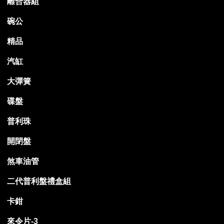
離合器組
碗公
精品
汽缸
大彈簧
碟盤
普利珠
開閉盤
煞車油管
二代普利盤禮盒組
卡鉗
來令片-3