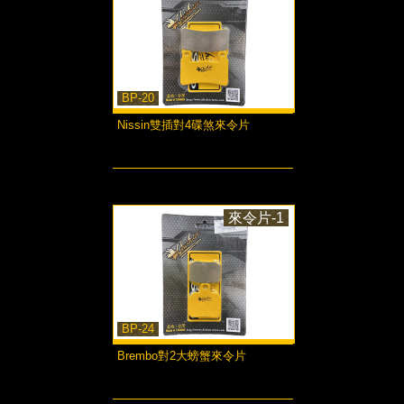
BP-20
Nissin雙插對4碟煞來令片
more...
來令片-1
BP-24
Brembo對2大螃蟹來令片
more...