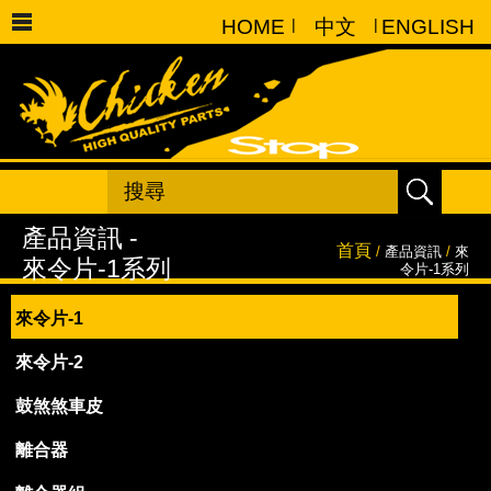
HOME
|
中文
|
ENGLISH
首頁
/
產品資訊
/
來
令片-1系列
來令片-1
來令片-2
鼓煞煞車皮
離合器