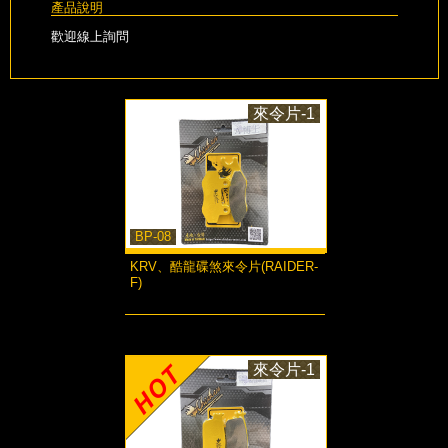
產品說明
歡迎線上詢問
來令片-1
BP-08
KRV、酷龍碟煞來令片(RAIDER-
F)
more...
來令片-1