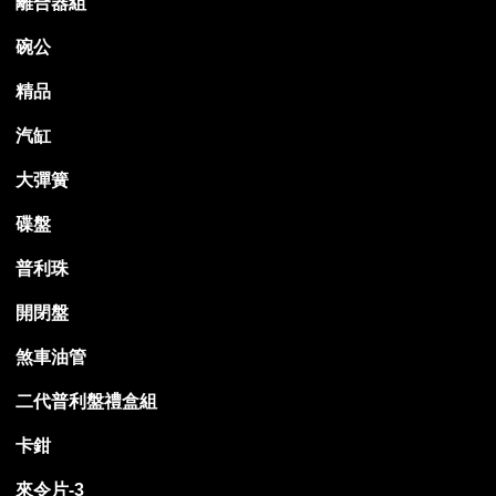
離合器組
碗公
精品
汽缸
大彈簧
碟盤
普利珠
開閉盤
煞車油管
二代普利盤禮盒組
卡鉗
來令片-3