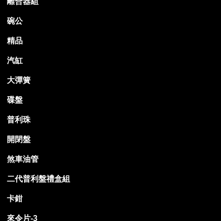
離合器組
碗公
精品
汽缸
大彈簧
碟盤
普利珠
開閉盤
煞車油管
二代普利盤禮盒組
卡鉗
來令片-3