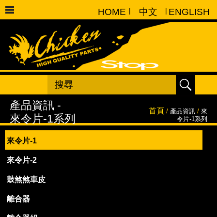
HOME
|
中文
|
ENGLISH
首頁
/
產品資訊
/
來
令片-1系列
來令片-1
來令片-2
鼓煞煞車皮
離合器