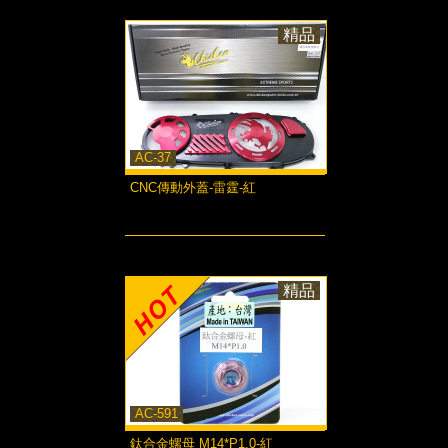
精品
AC-37
CNC傳動外蓋-雷霆-紅
more...
精品
AC-591
鈦合金螺母 M14*P1.0-紅