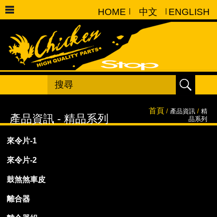
HOME
|
中文
|
ENGLISH
首頁
/
產品資訊
/
精
品系列
來令片-1
來令片-2
鼓煞煞車皮
離合器