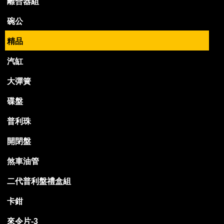
離合器組
碗公
精品
汽缸
大彈簧
碟盤
普利珠
開閉盤
煞車油管
二代普利盤禮盒組
卡鉗
來令片-3