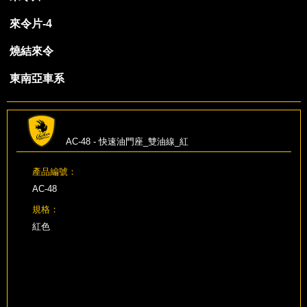
來令片-4
燒結來令
東南亞車系
AC-48 - 快速油門座_雙油線_紅
產品編號：
AC-48
規格：
紅色