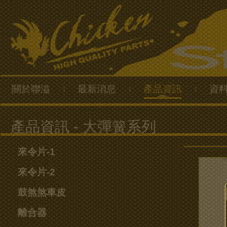
關於聯溢
最新消息
產品資訊
資
|
|
|
來令片-1
來令片-2
鼓煞煞車皮
離合器