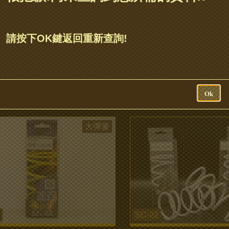
SC-10
請按下OK鍵返回重新查詢!
簧1500轉
RV 250大彈簧
more...
Ok
大彈簧
SC-22