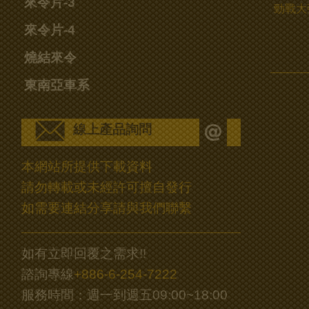
來令片-3
勁戰大
來令片-4
燒結來令
東南亞車系
線上產品詢問
本網站所提供下載資料
請勿轉載或未經許可擅自發行
如需要連結分享請與我們聯繫
如有立即回覆之需求!!
諮詢專線
+886-6-254-7222
服務時間：週一到週五09:00~18:00