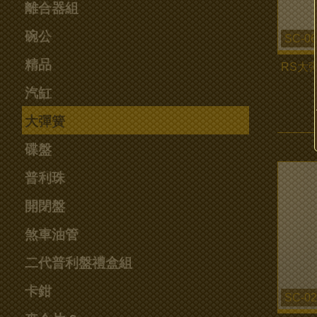
離合器組
碗公
SC-06
精品
RS大彈
汽缸
大彈簧
碟盤
普利珠
開閉盤
煞車油管
二代普利盤禮盒組
卡鉗
SC-02