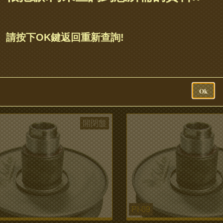
PI-19
請按下OK鍵返回重新查詢!
六溝強化開閉盤組
四代戰/BWS R 開閉盤
more...
Ok
開閉盤
PI-09