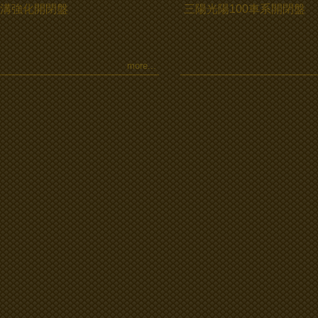
 六溝強化開閉盤
三陽光陽100車系開閉盤
more...