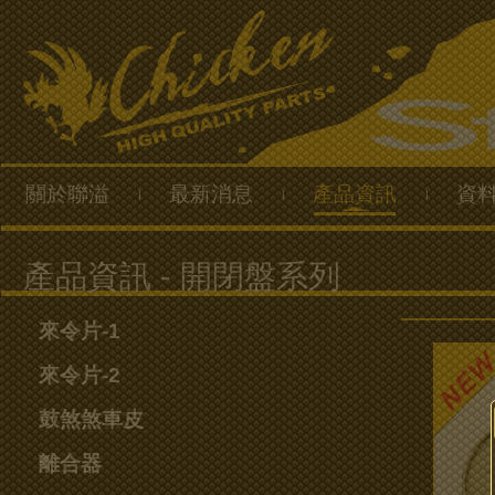
關於聯溢
最新消息
產品資訊
資
|
|
|
來令片-1
來令片-2
鼓煞煞車皮
離合器