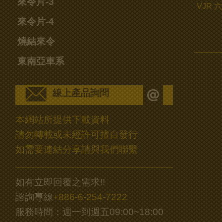
來令片-3
VJR
來令片-4
燒結來令
東南亞車系
線上產品詢問
本網站所提供下載資料
請勿轉載或未經許可擅自發行
如需要連結分享請與我們聯繫
如有立即回覆之需求!!
諮詢專線
+886-6-254-7222
服務時間：週一到週五09:00~18:00