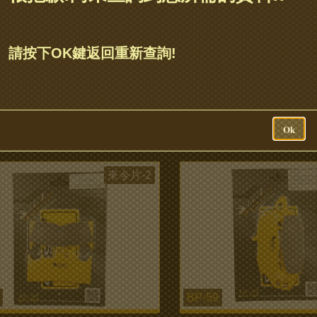
BP-44
請按下OK鍵返回重新查詢!
A STX1300 前碟來令片
AP對四單插銷來令片
more...
Ok
來令片-2
BP-59