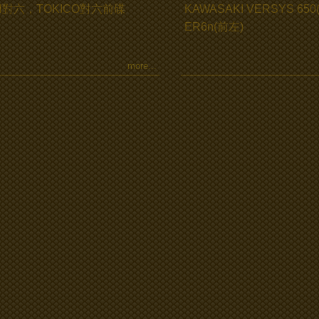
IN對六，TOKICO對六前碟
KAWASAKI VERSYS 65
ER6n(前左)
more...