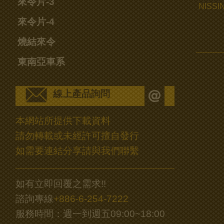
來令片-3
NISS
來令片-4
燒結來令
東南亞車系
線上產品詢問
本網站所提供下載資料
請勿轉載或未經許可擅自發行
如需要連結分享請與我們聯繫
如有立即回覆之需求!!
諮詢專線
+886-6-254-7222
服務時間：週一到週五09:00~18:00