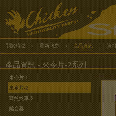
關於聯溢
最新消息
產品資訊
資
|
|
|
來令片-1
來令片-2
鼓煞煞車皮
離合器