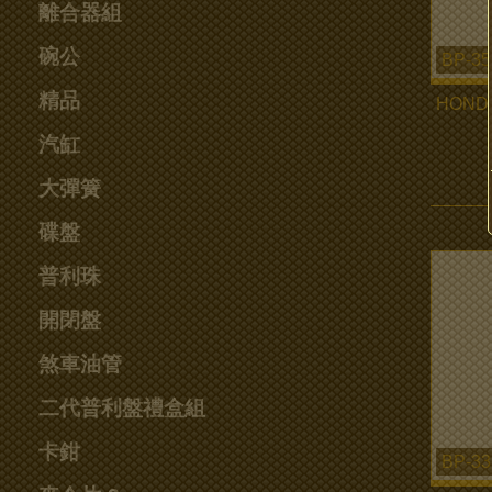
離合器組
碗公
BP-35
精品
HOND
汽缸
大彈簧
碟盤
普利珠
開閉盤
煞車油管
二代普利盤禮盒組
卡鉗
BP-33