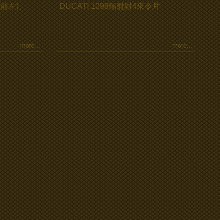
0(前左)、
DUCATI 1098輻射對4來令片
more...
more...