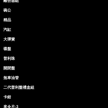
離合器組
碗公
精品
汽缸
大彈簧
碟盤
普利珠
開閉盤
煞車油管
二代普利盤禮盒組
卡鉗
來令片-3