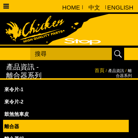
HOME
|
中文
|
ENGLISH
首頁
/
產品資訊
/
離
合器系列
來令片-1
來令片-2
鼓煞煞車皮
離合器