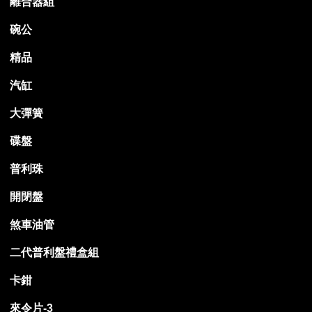
離合器組
碗公
精品
汽缸
大彈簧
碟盤
普利珠
開閉盤
煞車油管
二代普利盤禮盒組
卡鉗
來令片-3