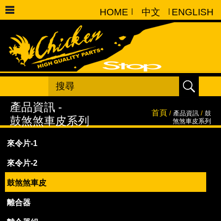
HOME
|
中文
|
ENGLISH
首頁
/
產品資訊
/
鼓
煞煞車皮系列
來令片-1
來令片-2
鼓煞煞車皮
離合器