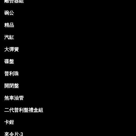
離合器組
碗公
精品
汽缸
大彈簧
碟盤
普利珠
開閉盤
煞車油管
二代普利盤禮盒組
卡鉗
來令片-3