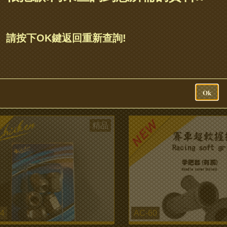
AC-91
請按下OK鍵返回重新查詢!
爵高效能輕量化風扇
YAMAHA 4C6-新勁戰 三
more...
Ok
精品
4
AC-60