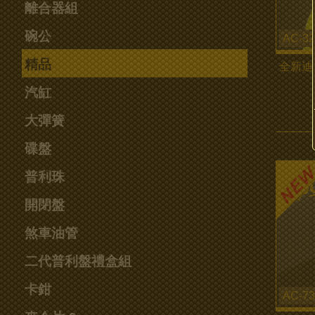
離合器組
碗公
AC-32
精品
全新迪
汽缸
大彈簧
碟盤
普利珠
開閉盤
煞車油管
二代普利盤禮盒組
卡鉗
AC-73