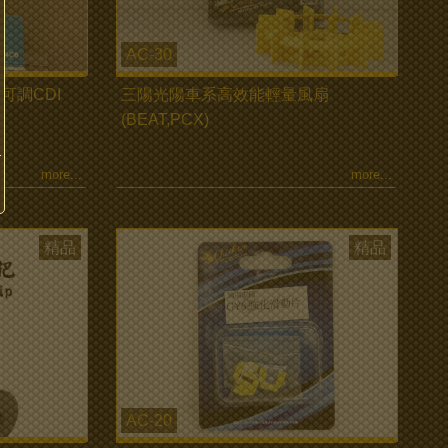
AC-30
段可調CDI
三陽光陽車系高效能輕量風扇
(BEAT,PCX)
more...
more...
精品
精品
AC-20