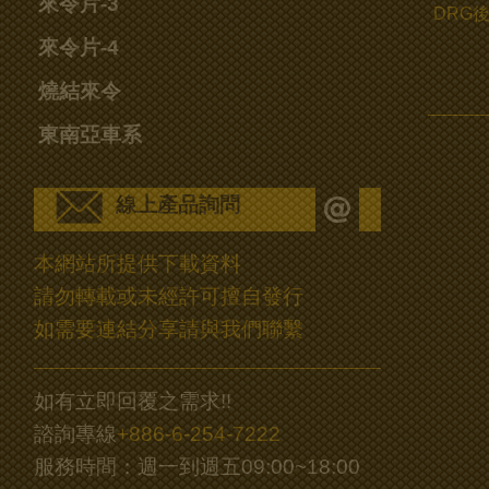
來令片-3
DRG後
來令片-4
燒結來令
東南亞車系
線上產品詢問
本網站所提供下載資料
請勿轉載或未經許可擅自發行
如需要連結分享請與我們聯繫
如有立即回覆之需求!!
諮詢專線
+886-6-254-7222
服務時間：週一到週五09:00~18:00