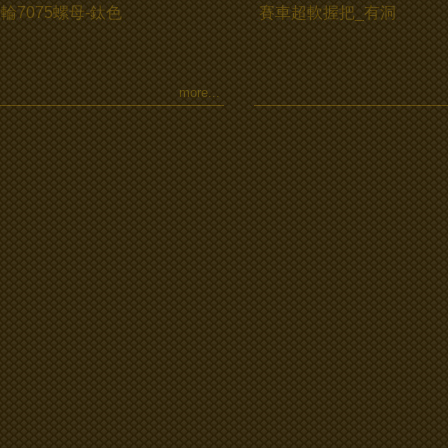
輪7075螺母-鈦色
賽車超軟握把_有洞
more...