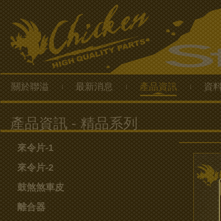
關於聯溢
最新消息
產品資訊
資
|
|
|
來令片-1
來令片-2
鼓煞煞車皮
離合器