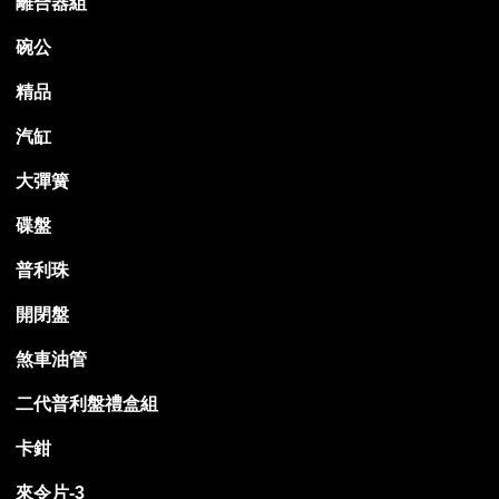
離合器組
碗公
精品
汽缸
大彈簧
碟盤
普利珠
開閉盤
煞車油管
二代普利盤禮盒組
卡鉗
來令片-3