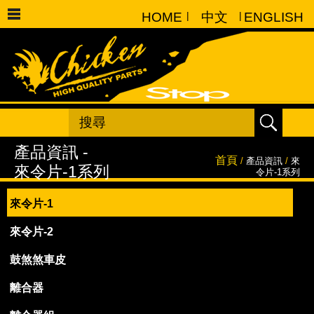
HOME
|
中文
|
ENGLISH
首頁
/
產品資訊
/
來
令片-1系列
來令片-1
來令片-2
鼓煞煞車皮
離合器