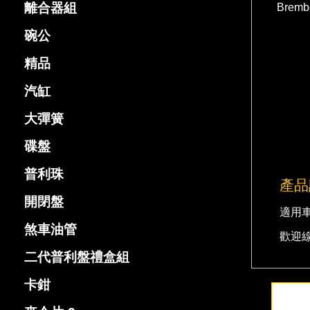
離合器組
Brem
碗公
精品
汽缸
大彈簧
碟盤
普利珠
產品
開閉盤
適用車種
煞車油管
歡迎
二代普利盤禮盒組
卡鉗