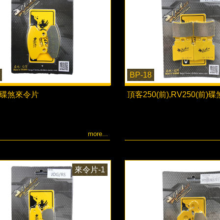
BP-18
80碟煞來令片
頂客250(前),RV250(前
more...
來令片-1