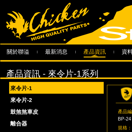
關於聯溢
最新消息
產品資訊
資
|
|
|
來令片-1
來令片-2
鼓煞煞車皮
產品編
BP-24
離合器
規格：