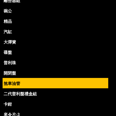
離合器組
碗公
精品
汽缸
大彈簧
碟盤
普利珠
開閉盤
煞車油管
二代普利盤禮盒組
卡鉗
來令片-3