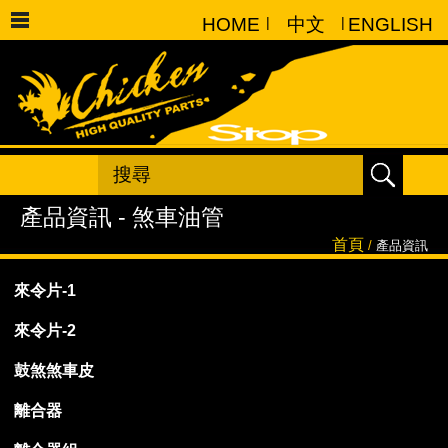
HOME
|
中文
|
ENGLISH
首頁
/
產品資訊
來令片-1
來令片-2
鼓煞煞車皮
離合器