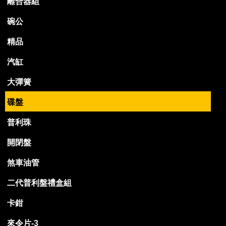
離合器組
碗公
精品
汽缸
大彈簧
碟盤
普利珠
開閉盤
煞車油管
二代普利盤禮盒組
卡鉗
來令片-3