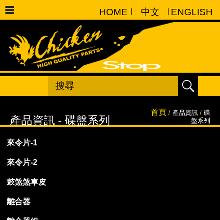
HOME
|
中文
|
ENGLISH
首頁
/
產品資訊
/
碟
盤系列
來令片-1
來令片-2
鼓煞煞車皮
離合器