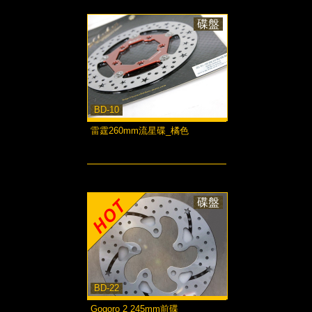
碟盤
BD-10
雷霆260mm流星碟_橘色
more...
碟盤
BD-22
Gogoro 2 245mm前碟