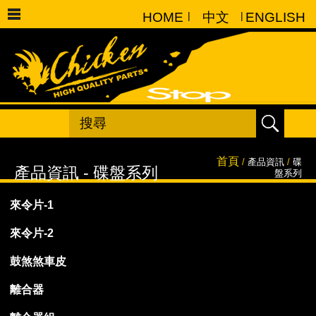
HOME
|
中文
|
ENGLISH
首頁
/
產品資訊
/
碟
盤系列
來令片-1
來令片-2
鼓煞煞車皮
離合器