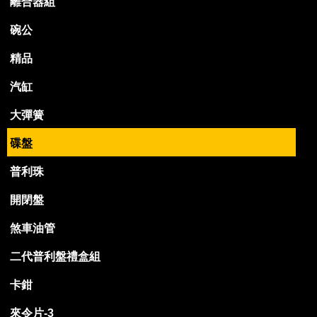
離合器組
碗公
精品
汽缸
大彈簧
碟盤
普利珠
開閉盤
煞車油管
二代普利盤禮盒組
卡鉗
來令片-3