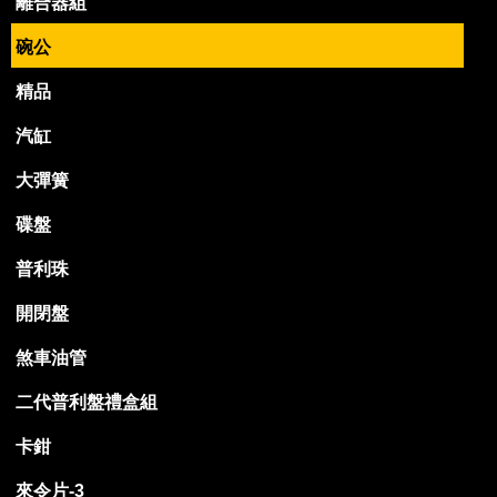
離合器組
碗公
精品
汽缸
大彈簧
碟盤
普利珠
開閉盤
煞車油管
二代普利盤禮盒組
卡鉗
來令片-3