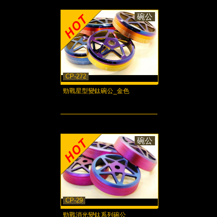
碗公
CP-272
勁戰星型變鈦碗公_金色
more...
碗公
CP-29
勁戰消光變鈦系列碗公