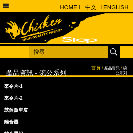
HOME
|
中文
|
ENGLISH
首頁
/
產品資訊
/
碗
公系列
來令片-1
來令片-2
鼓煞煞車皮
離合器